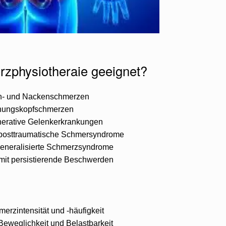
rzphysiotheraie geeignet?
n- und Nackenschmerzen
nungskopfschmerzen
nerative Gelenkerkrankungen
 posttraumatische Schmersyndrome
generalisierte Schmerzsyndrome
mit persistierende Beschwerden
erzintensität und -häufigkeit
eweglichkeit und Belastbarkeit