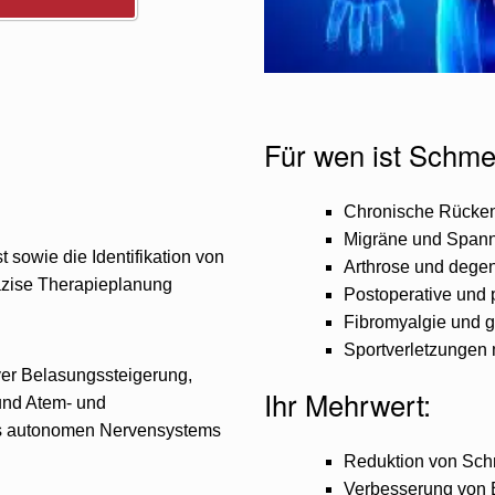
Für wen ist Schme
Chronische Rücke
Migräne und Span
t sowie die Identifikation von
Arthrose und dege
zise Therapieplanung
Postoperative und
Fibromyalgie und 
Sportverletzungen 
ver Belasungssteigerung,
Ihr Mehrwert:
und Atem- und
es autonomen Nervensystems
Reduktion von Schm
Verbesserung von B