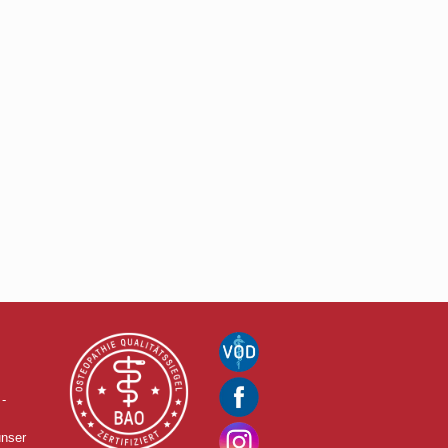
-
unser