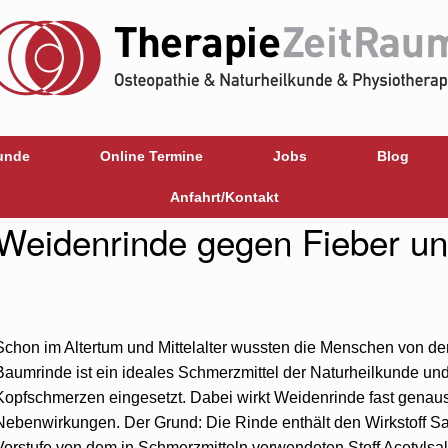
unde
Online Termine
Jobs
Blog
Anfahrt/Kontakt
Weidenrinde gegen Fieber u
Schon im Altertum und Mittelalter wussten die Menschen von der
Baumrinde ist ein ideales Schmerzmittel der Naturheilkunde und
Kopfschmerzen eingesetzt. Dabei wirkt Weidenrinde fast genaus
Nebenwirkungen. Der Grund: Die Rinde enthält den Wirkstoff Sali
Vorstufe von dem in Schmerzmitteln verwendeten Stoff Acetylsal