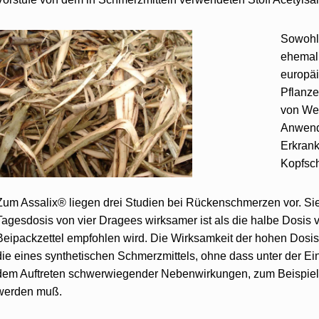
Sowohl
ehemal
europäi
Weidenrinde
Pflanz
von Wei
Anwend
Erkran
Kopfsc
Zum Assalix® liegen drei Studien bei Rückenschmerzen vor. Sie 
Tagesdosis von vier Dragees wirksamer ist als die halbe Dosis 
Beipackzettel empfohlen wird. Die Wirksamkeit der hohen Dos
die eines synthetischen Schmerzmittels, ohne dass unter der 
dem Auftreten schwerwiegender Nebenwirkungen, zum Beispiel
werden muß.