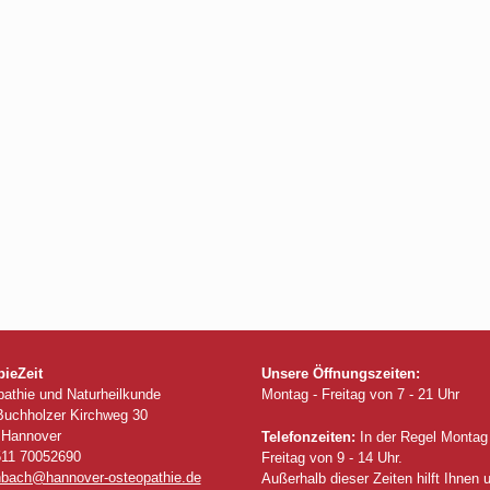
ieZeit
Unsere Öffnungszeiten:
athie und Naturheilkunde
Montag - Freitag von 7 - 21 Uhr
Buchholzer Kirchweg 30
 Hannover
Telefonzeiten:
In der Regel Montag 
511 70052690
Freitag von 9 - 14 Uhr.
nbach@hannover-osteopathie.de
Außerhalb dieser Zeiten hilft Ihnen 