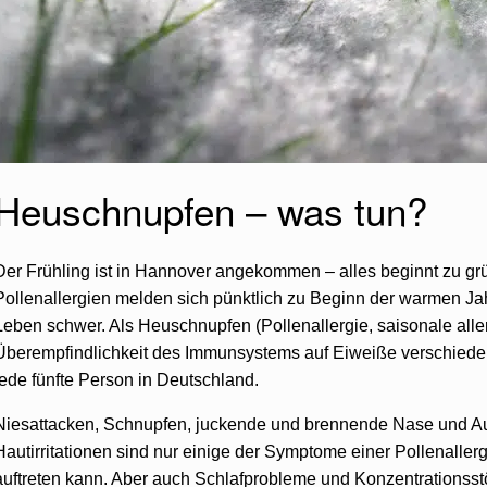
Heuschnupfen – was tun?
Der Frühling ist in Hannover angekommen – alles beginnt zu gr
Pollenallergien melden sich pünktlich zu Beginn der warmen J
Leben schwer. Als Heuschnupfen (Pollenallergie, saisonale alle
Überempfindlichkeit des Immunsystems auf Eiweiße verschiedene
jede fünfte Person in Deutschland.
Niesattacken, Schnupfen, juckende und brennende Nase und
Hautirritationen sind nur einige der Symptome einer Pollenallergi
auftreten kann. Aber auch Schlafprobleme und Konzentrationsstö